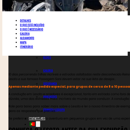
BICICLETAS
CARRINHOS DE BEBÉ
DETALHES
O QUE ESTÁ INCLUÍDO
O QUE É NECESSÁRIO
4X4
GALERIA
ALOJAMENTO
CALENDÁRIO DE EXCURSÕES
MAPA
ITINERÁRIO
SOBRE NÓS
BLOGS
GALERIA
10 dias percorrendo trilhas incríveis e estradas asfaltadas neste desconhecido Rei
Lesoto e sua famosa Passagem Sani devem estar na sua lista de desejos...
SEGURANÇA
Apenas mediante pedido especial, para grupos de cerca de 8 a 10 pessoa
A condução em Lesoto e arredores é excepcional, tanto em estrada como fora de
AVALIAÇÕES
dúvida, uma das estradas mais incríveis do mundo para conduzir. A condução fo
Role para baixo para saber mais sobre o Lesoto e ler o nosso itinerário de exe
CONHEÇA A EQUIPA
para as respostas que precisa.
CONTACTE-NOS
Se preferir a ideia de uma aventura em pequenos grupos em vez de uma exper
CONHEÇA O LESOTO ANTES DA SUA EXCURSÃO 