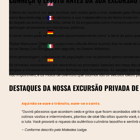
O Reino do Lesoto é um país enclave, sem saída para o mar, rodeado pela Áfri
como Basutolândia, o Lesoto declarou a sua independência do Reino Unido em 4 d
foi forçado ao exílio e o seu filho, Letsie III, foi empossado como monarca ceri
participar ativamente em iniciativas políticas.
O nome Lesoto pode ser traduzido aproximadamente como “a terra do povo que fa
Thaba Ntlenyana (3482 m), o pico mais alto da África Austral, fica no norte d
no rio Senqu (rio Orange) e, em seguida, no Oceano Atlântico.
Uma percentagem substancial da população vive no planalto plano conhecido 
Os chineses concordaram em reconstruir as principais rodovias em troca dos 
amplas e sinuosas e curvas mais fechadas nas montanhas. As secções fora de 
não impossíveis, e as motos de aventura que usamos são os veículos ideais par
DESTAQUES DA NOSSA EXCURSÃO PRIVADA DE 
Aqui não se ouve o trânsito, ouve-se o canto.
“Ouvirá pássaros que acordam cedo e grilos que ficam acordados até tar
colinas vastas e intermináveis, plantas de aloé tão altas quanto você
a luta. Você provará a riqueza da autêntica culinária basotho e sentirá
– Conforme descrito pelo Malealea Lodge.