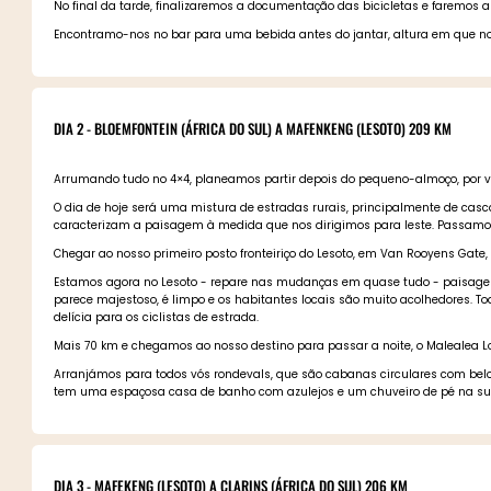
No final da tarde, finalizaremos a documentação das bicicletas e faremos a
Encontramo-nos no bar para uma bebida antes do jantar, altura em que nos
DIA 2 - BLOEMFONTEIN (ÁFRICA DO SUL) A MAFENKENG (LESOTO) 209 KM
Arrumando tudo no 4×4, planeamos partir depois do pequeno-almoço, por v
O dia de hoje será uma mistura de estradas rurais, principalmente de cas
caracterizam a paisagem à medida que nos dirigimos para leste. Passamos p
Chegar ao nosso primeiro posto fronteiriço do Lesoto, em Van Rooyens Gate,
Estamos agora no Lesoto - repare nas mudanças em quase tudo - paisagem;
parece majestoso, é limpo e os habitantes locais são muito acolhedores. Tod
delícia para os ciclistas de estrada.
Mais 70 km e chegamos ao nosso destino para passar a noite, o Malealea L
Arranjámos para todos vós rondevals, que são cabanas circulares com bel
tem uma espaçosa casa de banho com azulejos e um chuveiro de pé na sui
DIA 3 - MAFEKENG (LESOTO) A CLARINS (ÁFRICA DO SUL) 206 KM