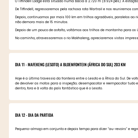
O Tiffindell Lodge está situado numa bacia a 2.720 m (8.924 pés). A esta
De Tiffindell, regressaremos pela rochosa rota Wartrail e nos reuniremos c
Depois, continuamos por mais 100 km em trilhos agradáveis, paralelos ao rio
não demora mais de 15 minutos.
Depois de um pouco de asfalto, voltámos aos trilhos de montanha para os ú
No caminho, atravessaremos o rio Makhaleng, apreciaremos vistas impress
DIA 11 - MAFEKENG (LESOTO) A BLOEMFONTEIN (ÁFRICA DO SUL) 203 KM
Hoje é a última travessia da fronteira entre o Lesoto e a África do Sul. De
de devolver as motos para a inspeção; desempacotar e reempacotar tudo e 
dentro, fora e à volta do país fantástico que é o Lesoto.
DIA 12 - DIA DA PARTIDA
Pequeno-almoço em conjunto e depois tempo para dizer “au-revoirs” e regres