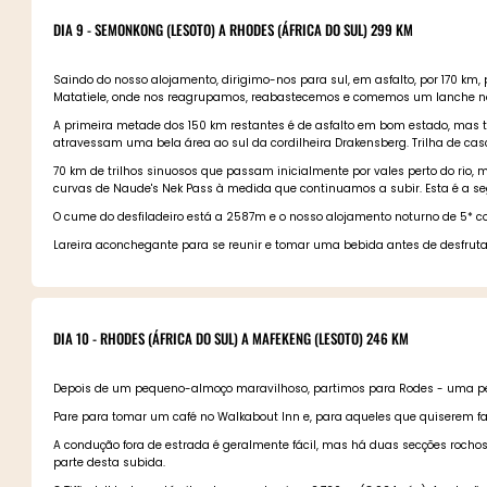
DIA 9 - SEMONKONG (LESOTO) A RHODES (ÁFRICA DO SUL) 299 KM
Saindo do nosso alojamento, dirigimo-nos para sul, em asfalto, por 170 km,
Matatiele, onde nos reagrupamos, reabastecemos e comemos um lanche no S
A primeira metade dos 150 km restantes é de asfalto em bom estado, mas te
atravessam uma bela área ao sul da cordilheira Drakensberg. Trilha de casc
70 km de trilhos sinuosos que passam inicialmente por vales perto do ri
curvas de Naude's Nek Pass à medida que continuamos a subir. Esta é a segun
O cume do desfiladeiro está a 2587m e o nosso alojamento noturno de 5* 
Lareira aconchegante para se reunir e tomar uma bebida antes de desfruta
DIA 10 - RHODES (ÁFRICA DO SUL) A MAFEKENG (LESOTO) 246 KM
Depois de um pequeno-almoço maravilhoso, partimos para Rodes - uma peque
Pare para tomar um café no Walkabout Inn e, para aqueles que quiserem faze
A condução fora de estrada é geralmente fácil, mas há duas secções roch
parte desta subida.