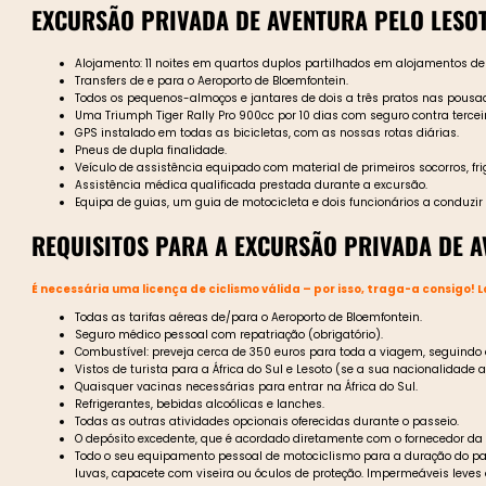
EXCURSÃO PRIVADA DE AVENTURA PELO LESOT
Alojamento: 11 noites em quartos duplos partilhados em alojamentos de
Transfers de e para o Aeroporto de Bloemfontein.
Todos os pequenos-almoços e jantares de dois a três pratos nas pousa
Uma Triumph Tiger Rally Pro 900cc por 10 dias com seguro contra terceir
GPS instalado em todas as bicicletas, com as nossas rotas diárias.
Pneus de dupla finalidade.
Veículo de assistência equipado com material de primeiros socorros, fri
Assistência médica qualificada prestada durante a excursão.
Equipa de guias, um guia de motocicleta e dois funcionários a conduzi
REQUISITOS PARA A EXCURSÃO PRIVADA DE A
É necessária uma licença de ciclismo válida – por isso, traga-a consigo!
Todas as tarifas aéreas de/para o Aeroporto de Bloemfontein.
Seguro médico pessoal com repatriação (obrigatório).
Combustível: preveja cerca de 350 euros para toda a viagem, seguindo o 
Vistos de turista para a África do Sul e Lesoto (se a sua nacionalidade a
Quaisquer vacinas necessárias para entrar na África do Sul.
Refrigerantes, bebidas alcoólicas e lanches.
Todas as outras atividades opcionais oferecidas durante o passeio.
O depósito excedente, que é acordado diretamente com o fornecedor da mo
Todo o seu equipamento pessoal de motociclismo para a duração do pass
luvas, capacete com viseira ou óculos de proteção. Impermeáveis lev