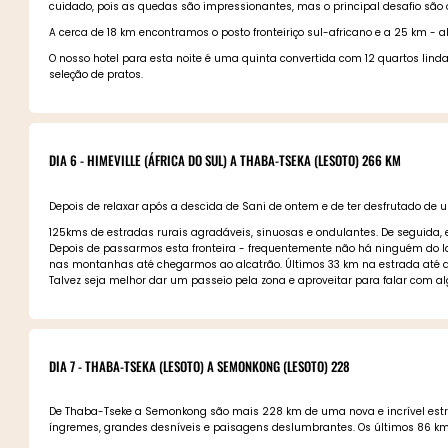
cuidado, pois as quedas são impressionantes, mas o principal desafio são
A cerca de 18 km encontramos o posto fronteiriço sul-africano e a 25 km - 
O nosso hotel para esta noite é uma quinta convertida com 12 quartos li
seleção de pratos.
DIA 6 - HIMEVILLE (ÁFRICA DO SUL) A THABA-TSEKA (LESOTO) 266 KM
Depois de relaxar após a descida de Sani de ontem e de ter desfrutado de
125kms de estradas rurais agradáveis, sinuosas e ondulantes. De seguida,
Depois de passarmos esta fronteira - frequentemente não há ninguém do l
nas montanhas até chegarmos ao alcatrão. Últimos 33 km na estrada até a
Talvez seja melhor dar um passeio pela zona e aproveitar para falar com 
DIA 7 - THABA-TSEKA (LESOTO) A SEMONKONG (LESOTO) 228
De Thaba-Tseke a Semonkong são mais 228 km de uma nova e incrível est
íngremes, grandes desníveis e paisagens deslumbrantes. Os últimos 86 k