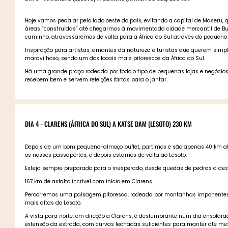
Hoje vamos pedalar pelo lado oeste do país, evitando a capital de Maseru, 
áreas “construídas” até chegarmos à movimentada cidade mercantil de But
caminho, atravessaremos de volta para a África do Sul através do pequeno p
Inspiração para artistas, amantes da natureza e turistas que querem sim
maravilhoso, sendo um dos locais mais pitorescos da África do Sul.
Há uma grande praça rodeada por todo o tipo de pequenas lojas e negócios, 
recebem bem e servem refeições fartas para o jantar.
DIA 4 - CLARENS (ÁFRICA DO SUL) A KATSE DAM (LESOTO) 230 KM
Depois de um bom pequeno-almoço buffet, partimos e são apenas 40 km até 
os nossos passaportes, e depois estamos de volta ao Lesoto.
Esteja sempre preparado para o inesperado, desde quedas de pedras a desl
167 km de asfalto incrível com início em Clarens.
Percorremos uma paisagem pitoresca, rodeada por montanhas imponentes e 
mais altas do Lesoto.
A vista para norte, em direção a Clarens, é deslumbrante num dia ensolarad
extensão da estrada, com curvas fechadas suficientes para manter até mes