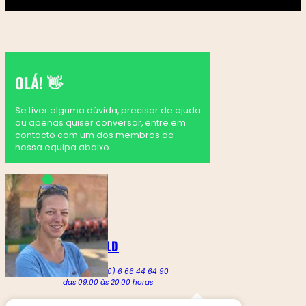
OLÁ! 👋
Se tiver alguma dúvida, precisar de ajuda
ou apenas quiser conversar, entre em
contacto com um dos membros da
nossa equipa abaixo.
MARTINE GOLDENBELD
Ligue para +212 (0) 6 66 44 64 90
das 09:00 às 20:00 horas