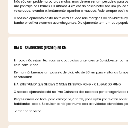
Não são um problema para as motos, mas devem ser um pesadelo para os c
um pontapé nas barras. Os últimos 4 km até ao nosso hotel são um pouco 
velocidade, levantar e, lentamente, apanhar o macaco. Pode sempre pedir ao
O nosso alojamento desta noite está situado nas margens do rio Maletsunyan
banho privativa e camas aconchegantes. O alojamento tem um pub popul
DIA 8 - SEMONKONG (LESOTO) 50 KM
Embora não sejam técnicos, os quatro dias anteriores terão sido extenuantes
será bem-vindo.
De manhã, faremos um passeio de bicicleta de 50 km para visitar as famo
espetacular.
É A ESTE “FUMO” QUE SE DEVE O NOME DE SEMONKONG - O LUGAR DO FUMO.
O nosso alojamento está no livro Guinness dos recordes por ter organizad
Regressamos ao hotel para almoçar e, à tarde, pode optar por relaxar no te
habitantes locais. Se quiser participar numa das actividades oferecidas, p
Jantar na taberna.