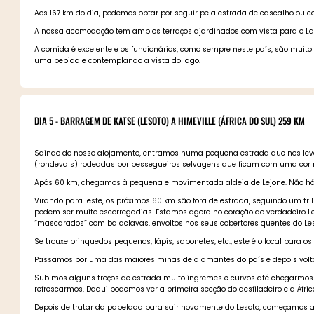
Aos 167 km do dia, podemos optar por seguir pela estrada de cascalho ou co
A nossa acomodação tem amplos terraços ajardinados com vista para o Lago
A comida é excelente e os funcionários, como sempre neste país, são muito
uma bebida e contemplando a vista do lago.
DIA 5 - BARRAGEM DE KATSE (LESOTO) A HIMEVILLE (ÁFRICA DO SUL) 259 KM
Saindo do nosso alojamento, entramos numa pequena estrada que nos leva 
(rondevals) rodeadas por pessegueiros selvagens que ficam com uma cor r
Após 60 km, chegamos à pequena e movimentada aldeia de Lejone. Não há p
Virando para leste, os próximos 60 km são fora de estrada, seguindo um tr
podem ser muito escorregadias. Estamos agora no coração do verdadeiro Les
“mascarados” com balaclavas, envoltos nos seus cobertores quentes do Le
Se trouxe brinquedos pequenos, lápis, sabonetes, etc., este é o local para 
Passamos por uma das maiores minas de diamantes do país e depois volta
Subimos alguns troços de estrada muito íngremes e curvos até chegarmos a
refrescarmos. Daqui podemos ver a primeira secção do desfiladeiro e a Áfri
Depois de tratar da papelada para sair novamente do Lesoto, começamos a