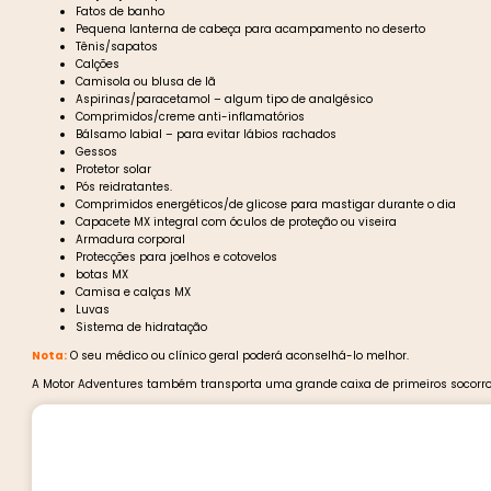
Fatos de banho
Pequena lanterna de cabeça para acampamento no deserto
Tênis/sapatos
Calções
Camisola ou blusa de lã
Aspirinas/paracetamol – algum tipo de analgésico
Comprimidos/creme anti-inflamatórios
Bálsamo labial – para evitar lábios rachados
Gessos
Protetor solar
Pós reidratantes.
Comprimidos energéticos/de glicose para mastigar durante o dia
Capacete MX integral com óculos de proteção ou viseira
Armadura corporal
Protecções para joelhos e cotovelos
botas MX
Camisa e calças MX
Luvas
Sistema de hidratação
Nota:
O seu médico ou clínico geral poderá aconselhá-lo melhor.
A Motor Adventures também transporta uma grande caixa de primeiros socorros