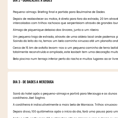
DIA 2 - OUARZAZATE A DADES
Pequeno-almoço. Briefing final e partida para Boulmalne de Dades.
Depois de reabastecer as motos, é direto para fora da estrada, 20 km atravé
intercaladas com trilhos rochosos que serpenteiam através de grandes bur
Almoço de piquenique debaixo das árvores, junto a um ribeiro.
Um pequeno troço de estrada, através de uma aldeia local onde podemos p
Saindo do leito do rio, temos um belo caminho sinuoso até um planalto ond
Cerca de 15 km de asfalto levam-nos a um pequeno caminho de terra batida
totalmente reconstruído e ampliado, este kasbah tem uma decoração muito
Bela piscina num terraço inferior perto do riacho e muitos lugares ao ar livr
DIA 3 - DE DADES A MERZOUGA
Sairá do hotel após o pequeno-almoço e partirá para Merzouga e as dunas v
cordilheira Jbel Saghro.
A cordilheira é indiscutivelmente a mais bela de Marrocos. Trilhos sinuos
Depois disso, 100 quilómetros após o início do dia, fará uma pausa para um caf