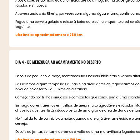
Após o café, serão mais 60 quilómetros até ao almoço numa auberge ou po
rápidos e sinuosos.
Atravessando o rio Rheris, por vezes com alguma água e lama, continuamo
Pegue uma cerveja gelada e relaxe à beira da piscina enquanto o sol se p
seguinte.
Distância: aproximadamente 250 km.
DIA 4 - DE MERZOUGA AO ACAMPAMENTO NO DESERTO
Depois do pequeno-almoço, montamos nas nossas bicicletas e vamos diret
Passaremos algum tempo nas dunas e na areia antes de regressarmos ao n
bivouac no deserto - a 100kms de distância.
Começando por trilhos sinuosos e compactos que conduzem a uma grande tra
Em seguida, entraremos em trilhos de areia muito agradáveis e rápidos. Mu
chuveiros quentes. Está situado perto de uma grande área de dunas de t
No final da tarde ou início da noite, quando a areia já tiver arrefecido e 
cerveja.
Depois do jantar, sentar-nos-emos à volta de uma maravilhosa fogueira c
Distância: aproximadamente 100 km.