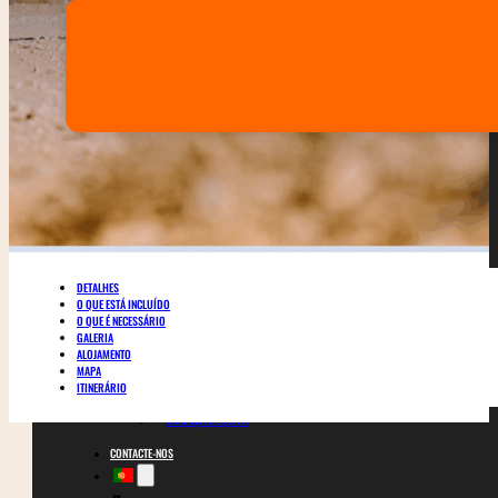
BICICLETAS
CARRINHOS DE BEBÉ
4X4
CALENDÁRIO DE EXCURSÕES
SOBRE NÓS
BLOGS
GALERIA
DETALHES
O QUE ESTÁ INCLUÍDO
SEGURANÇA
O QUE É NECESSÁRIO
GALERIA
ALOJAMENTO
AVALIAÇÕES
MAPA
ITINERÁRIO
CONHEÇA A EQUIPA
CONTACTE-NOS