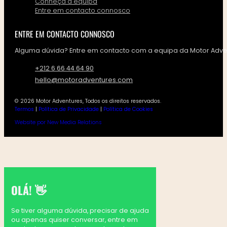
Conheça a equipa
Entre em contacto connosco
ENTRE EM CONTACTO CONNOSCO
Alguma dúvida? Entre em contacto com a equipa da Motor Adven
+212 6 66 44 64 90
hello@motoradventures.com
© 2026 Motor Adventures, Todos os direitos reservados.
Termos
|
Política de Privacidade
|
Política de Cookies
Website por New Media Relations
OLÁ! 👋
Se tiver alguma dúvida, precisar de ajuda
ou apenas quiser conversar, entre em