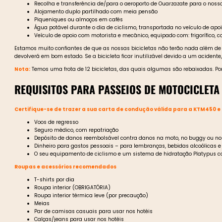
Recolha e transferência de/para o aeroporto de Ouarzazate para o nosso
Alojamento duplo partilhado com meia pensão
Piqueniques ou almoços em cafés
Água potável durante o dia de ciclismo, transportada no veículo de apo
Veículo de apoio com motorista e mecânico, equipado com: frigorífico,
Estamos muito confiantes de que as nossas bicicletas não terão nada além de p
devolverá em bom estado. Se a bicicleta ficar inutilizável devido a um acidente
Nota:
Temos uma frota de 12 bicicletas, das quais algumas são rebaixadas. Por
REQUISITOS PARA PASSEIOS DE MOTOCICLETA
Certifique-se de trazer a sua carta de condução válida para a KTM450 
Voos de regresso
Seguro médico, com repatriação
Depósito de danos reembolsável contra danos na moto, no buggy ou no 
Dinheiro para gastos pessoais – para lembranças, bebidas alcoólicas e r
O seu equipamento de ciclismo e um sistema de hidratação Platypus com 
Roupas e acessórios recomendados
T-shirts por dia
Roupa interior (OBRIGATÓRIA)
Roupa interior térmica leve (por precaução)
Meias
Par de camisas casuais para usar nos hotéis
Calças/jeans para usar nos hotéis