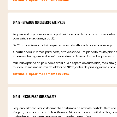
DIA 5 - BIVAQUE NO DESERTO ATÉ N'KOB
Pequeno-almoço e mais uma oportunidade para brincar nas dunas antes de
com saúde e segurança aqui).
Os 28 km de Remlia até à pequena aldeia de M'harech, onde paramos para a
A partir daqui, viramos para norte, atravessando um planalto muito plano
experimentar algumas das inúmeras dunas de areia formadas pelo vento q
Mas não apanhe ar, pois não é areia que o espera do outro lado, mas sim
miradouro mesmo acima da aldeia de N'Kob, antes de prosseguirmos para o
Distância: aproximadamente 220 km.
DIA 6 - N'KOB PARA OUARZAZATE
Pequeno-almoço, reabastecimento e estamos de novo de partida. 8Kms de l
viagem, mas por um caminho diferente. Trilhos rochosos muito bonitos, com
onde almoçamos num pequeno restaurante marroquino.