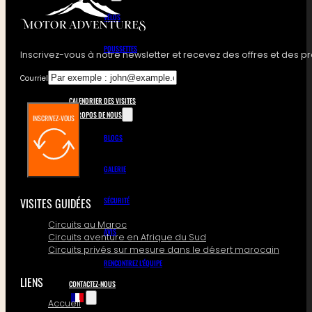
VÉLOS
POUSSETTES
Inscrivez-vous à notre newsletter et recevez des offres et des p
Courriel
4X4
CALENDRIER DES VISITES
À PROPOS DE NOUS
INSCRIVEZ-VOUS
BLOGS
GALERIE
VISITES GUIDÉES
SÉCURITÉ
Circuits au Maroc
AVIS
Circuits aventure en Afrique du Sud
Circuits privés sur mesure dans le désert marocain
RENCONTREZ L'ÉQUIPE
LIENS
CONTACTEZ-NOUS
Accueil