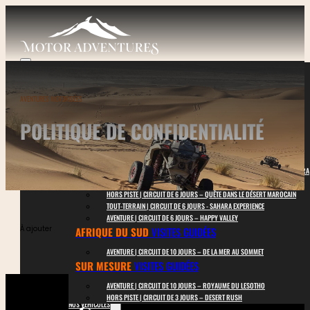
AVENTURES MOTORISÉES
POLITIQUE DE CONFIDENTIALITÉ
NOS CIRCUITS
MAROC
VISITES GUIDÉES
HORS PISTE | CIRCUIT DE 4 JOURS – MINI MONTAGNE ET DÉSERT DU SAHARA
HORS PISTE | CIRCUIT DE 5 JOURS – HAUTS SOMMETS ET DÉSERT
HORS PISTE | CIRCUIT DE 6 JOURS – QUÊTE DANS LE DÉSERT MAROCAIN
TOUT-TERRAIN | CIRCUIT DE 6 JOURS - SAHARA EXPERIENCE
AVENTURE | CIRCUIT DE 6 JOURS – HAPPY VALLEY
À ajouter
AFRIQUE DU SUD
VISITES GUIDÉES
AVENTURE | CIRCUIT DE 10 JOURS – DE LA MER AU SOMMET
SUR MESURE
VISITES GUIDÉES
AVENTURE | CIRCUIT DE 10 JOURS – ROYAUME DU LESOTHO
HORS PISTE | CIRCUIT DE 3 JOURS – DESERT RUSH
NOS VÉHICULES