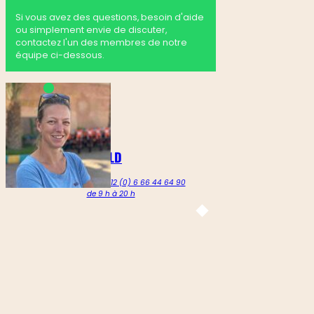
Si vous avez des questions, besoin d'aide
ou simplement envie de discuter,
contactez l'un des membres de notre
équipe ci-dessous.
MARTINE GOLDENBELD
Appelez-nous au +212 (0) 6 66 44 64 90
de 9 h à 20 h