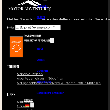
FAHRRÄDER
BUGGYS
Melden Sie sich für unseren Newsletter an und erhalten Sie exk
E-Mail
ALLRADFAHRZEUGE
TOURENKALENDER
ÜBER MOTOR ADVENTURES
ANMELDEN
BLOGS
GALERIE
TOUREN
SICHERHEIT
Marokko-Reisen
Abenteuerreisen in Südafrika
BEWERTUNGEN
Maßgeschneiderte private Wüstentouren in Marokko
LERNEN SIE DAS TEAM KENNEN
LINKS
KONTAKT
Startseite
Galerie