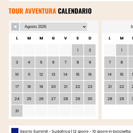
TOUR AVVENTURA
CALENDARIO
S
L
M
M
G
V
S
D
L
M
1
2
1
3
4
5
6
7
8
9
7
8
10
11
12
13
14
15
16
14
15
17
18
19
20
21
22
23
21
22
24
25
26
27
28
29
30
28
29
31
Sea to Summit - Sudafrica | 12 giorni - 10 giorni in bicicletta