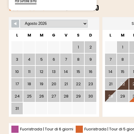
PER SAPERNE DI PIÙ
TOUR FUORISTRADA
CALENDARIO
S
L
M
M
G
V
S
D
L
M
1
2
1
3
4
5
6
7
8
9
7
8
10
11
12
13
14
15
16
14
15
17
18
19
20
21
22
23
21
22
24
25
26
27
28
29
30
28
29
31
Fuoristrada | Tour di 6 giorni
Fuoristrada | Tour di 5 gio