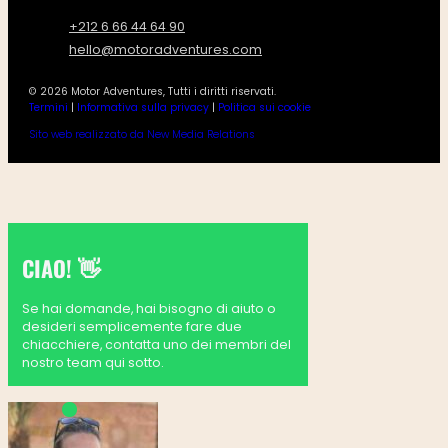
+212 6 66 44 64 90
hello@motoradventures.com
© 2026 Motor Adventures, Tutti i diritti riservati.
Termini
|
Informativa sulla privacy
|
Politica sui cookie
Sito web realizzato da New Media Relations
CIAO! 👋
Se hai domande, hai bisogno di aiuto o
desideri semplicemente fare due
chiacchiere, contatta uno dei membri del
nostro team qui sotto.