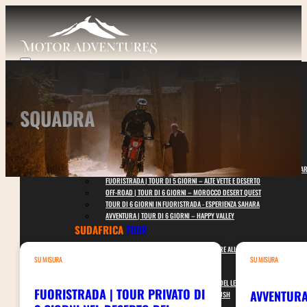
SQUADRA
I NOSTRI TOUR
MAROCCO
TOUR
FUORISTRADA | TOUR DI 4 GIORNI – MINI MONTAGNA E DESERTO DEL SAHA
FUORISTRADA | TOUR DI 5 GIORNI – ALTE VETTE E DESERTO
OFF-ROAD | TOUR DI 6 GIORNI – MOROCCO DESERT QUEST
TOUR DI 6 GIORNI IN FUORISTRADA - ESPERIENZA SAHARA
AVVENTURA | TOUR DI 6 GIORNI – HAPPY VALLEY
SUDAFRICA
TOUR
AVVENTURA | TOUR DI 10 GIORNI – DAL MARE ALLA CIMA
SU MISURA
SU MISURA
SU MISURA
TOUR
AVVENTURA | TOUR DI 10 GIORNI – REGNO DEL LESOTHO
FUORISTRADA | TOUR PRIVATO DI
AVVENTURA
OFF-ROAD | TOUR DI 3 GIORNI – DESERT RUSH
I NOSTRI VEICOLI