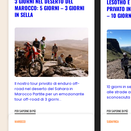
3 GIORNI NEL DESERTO DEL
LESOTHO E
MAROCCO: 5 GIORNI – 3 GIORNI
PRIVATO IN
BICICLETTE
IN SELLA
– 10 GIORN
CARROZZINE
4X4
CALENDARIO DEI TOUR
CHI SIAMO
BLOG
GALLERIA
Il nostro tour privato di enduro off-
SICUREZZA
10 giorni in s
road nel deserto del Sahara in
alle strade a
Marocco Partite per un emozionante
sconosciuta 
RECENSIONI
tour off-road di 3 giorni...
IL TEAM
PER SAPERNE DI PIÙ
PER SAPERNE DI PIÙ
CONTATTACI
MAROCCO
SUDAFRICA