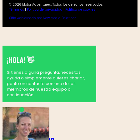
© 2026 Motor Adventures, Todos los derechos reservados.
Términos
|
Política de privacidad
|
Política de cookies
Sitio web creado por New Media Relations
¡HOLA! 👋
Si tienes alguna pregunta, necesitas
ayuda o simplemente quieres charlar,
ponte en contacto con uno de los
miembros de nuestro equipo a
continuación.
MARTINE GOLDENBELD