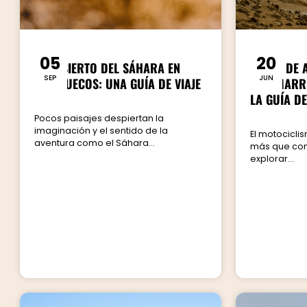
05
20
EL DESIERTO DEL SÁHARA EN
VIAJES DE
SEP
JUN
MARRUECOS: UNA GUÍA DE VIAJE
POR MARR
LA GUÍA DE
Pocos paisajes despiertan la
imaginación y el sentido de la
El motocicl
aventura como el Sáhara...
más que cond
explorar...