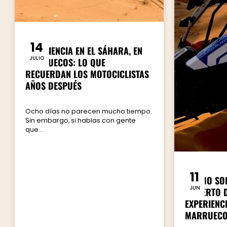
14
EXPERIENCIA EN EL SÁHARA, EN
JULIO
MARRUECOS: LO QUE
RECUERDAN LOS MOTOCICLISTAS
AÑOS DESPUÉS
Ocho días no parecen mucho tiempo.
Sin embargo, si hablas con gente
que...
11
¿CÓMO SON
JUN
DESIERTO 
EXPERIENCI
MARRUECO