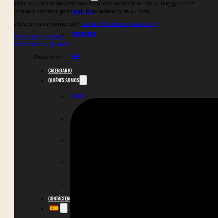
¿Vas a cruzar el desierto marroquí con nosotros en moto, buggy o 4×4?
Únase a nosotros para vivir la experiencia de su vida.
BICICLETAS
¿Desea más información?
contact@saharaexperience.nl
COCHECITOS
Publicación anterior
Publicación siguiente
4X4
CALENDARIO
QUIÉNES SOMOS
BLOGS
GALERÍA
SEGURIDAD
OPINIONES
CONOCE AL EQUIPO
CONTÁCTENOS